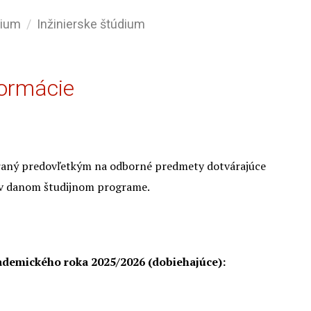
dium
Inžinierske štúdium
formácie
eraný predovľetkým na odborné predmety dotvárajúce
a v danom študijnom programe.
ademického roka 2025/2026 (dobiehajúce):