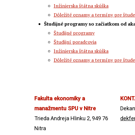
Inžinierska štátna skúška
Dôležité oznamy a termíny pre štud
Študijné programy so začiatkom od ak
Študijné programy
Študijní poradcovia
Inžinierska štátna skúška
Dôležité oznamy a termíny pre štud
Fakulta ekonomiky a
KONT
manažmentu SPU v Nitre
Dekan
Trieda Andreja Hlinku 2, 949 76
dekfe
Nitra