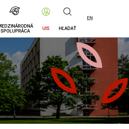
EN
MEDZINÁRODNÁ
UIS
HĽADAŤ
SPOLUPRÁCA