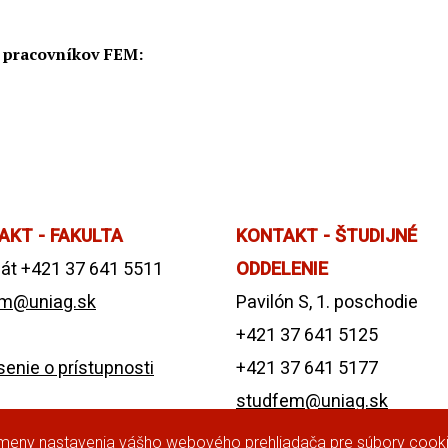
h pracovníkov FEM:
AKT - FAKULTA
KONTAKT - ŠTUDIJNÉ
át +421 37 641 5511
ODDELENIE
m@uniag.sk
Pavilón S, 1. poschodie
+421 37 641 5125
enie o prístupnosti
+421 37 641 5177
studfem@uniag.sk
Viac informácií.
 zmeny nastavenia vášho webového prehliadača pre súbory cooki