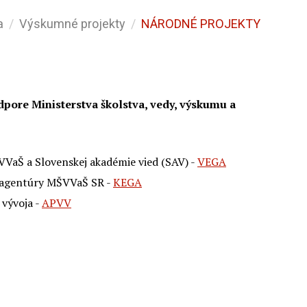
a
Výskumné projekty
NÁRODNÉ PROJEKTY
pore Ministerstva školstva, vedy, výskumu a
VVaŠ a Slovenskej akadémie vied (SAV) -
VEGA
j agentúry MŠVVaŠ SR -
KEGA
vývoja -
APVV