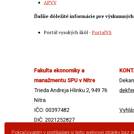
APVV
Ďalšie dôležité informácie pre výskumnýc
Portál vysokých škôl -
PortalVS
Fakulta ekonomiky a
KONT
manažmentu SPU v Nitre
Dekan
Trieda Andreja Hlinku 2, 949 76
dekfe
Nitra
IČO: 00397482
Vyhlás
DIČ: 2021252827
IČ DPH: SK2021252827
Pokračovaním v prehliadaní si tejto webovej stránky bez