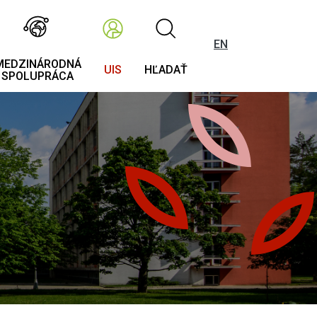
EN
MEDZINÁRODNÁ
UIS
HĽADAŤ
SPOLUPRÁCA