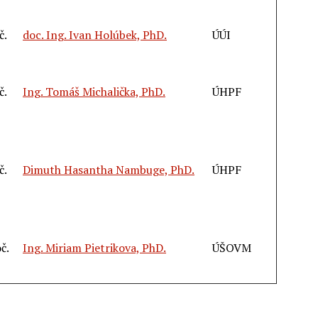
č.
doc. Ing. Ivan Holúbek, PhD.
ÚÚI
č.
Ing. Tomáš Michalička, PhD.
ÚHPF
č.
Dimuth Hasantha Nambuge, PhD.
ÚHPF
oč.
Ing. Miriam Pietrikova, PhD.
ÚŠOVM