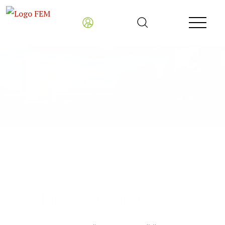
Fakulta ekonomiky a manažmentu
Uchádzači o štúdium
BAKALÁRSKE ŠTÚDIUM
Bakalárske štúdium